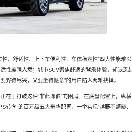
过性、舒适性、上下车便利性、车体稳定性”四大性能难以
适性差强人意；城市SUV聚焦舒适的驾乘体验，却缺乏
既要野得尽兴，又要坐得惬意”的用户陷入两难抉择。
在于打破这种“非此即彼”的困局。在底盘配置上，纵横G
-EPS转向”的百万级五大豪华配置，一举实现“越野不颠簸