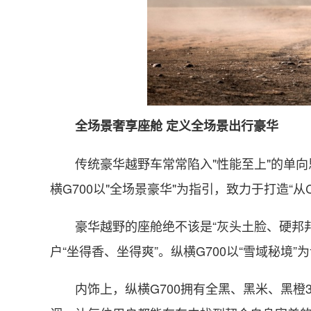
全场景奢享座舱 定义全场景出行豪华
传统豪华越野车常常陷入"性能至上"的单
横G700以"全场景豪华"为指引，致力于打造“从
豪华越野的座舱绝不该是“灰头土脸、硬邦邦
户“坐得香、坐得爽”。纵横G700以“雪域秘
内饰上，纵横G700拥有全黑、黑米、黑橙