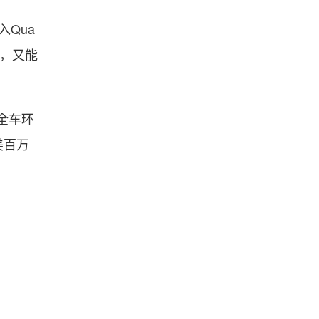
入Qua
辨，又能
全车环
美百万