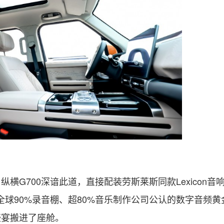
横G700深谙此道，直接配装劳斯莱斯同款Lexicon音
是全球90%录音棚、超80%音乐制作公司公认的数字音频黄
盛宴搬进了座舱。