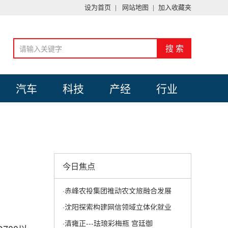
设为首页
|
网站地图
|
加入收藏夹
汽车
科技
产经
行业
今日焦点
·赤峰农投集团推动农文旅融合发展
·沈阳探索构建网信领域立体化就业
·清雍正---珐琅彩梅瓶 宫廷御