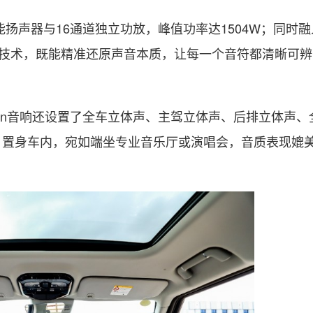
性能扬声器与16通道独立功放，峰值功率达1504W；同时融
声补偿技术，既能精准还原声音本质，让每一个音符都清晰可
con音响还设置了全车立体声、主驾立体声、后排立体声、
场。置身车内，宛如端坐专业音乐厅或演唱会，音质表现媲