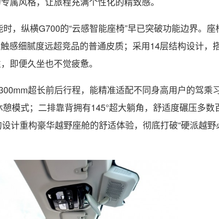
的专属风格，让旅程充满个性化的精致感。
能时，纵横G700的“云感智能座椅”早已突破功能边界。座
，触感细腻度远超竞品的普通皮质；采用14层结构设计，搭
弹性，即便久坐也不觉疲惫。
300mm超长前后行程，能精准适配不同身高用户的驾乘
休憩模式；二排靠背拥有145°超大躺角，舒适度碾压多数
阶的设计重构豪华越野座舱的舒适体验，彻底打破“硬派越野