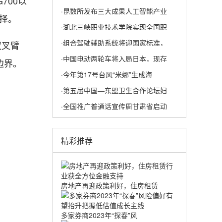
700以
·昆数所发布三大成果人工智能产业
择。
·湖北三峡职业技术学院实现全国职
·组合驾驶辅助系统将迎国家标准，
双叉臂
·中国电动两轮车将入局日本，现存
边界。
·今年第17号台风“米娜”生成海
·第五届中国—东盟卫生合作论坛妇
·全国推广普通话宣传周甘肃省启动
精彩推荐
房地产再迎政策利好，住房租赁
多家券商2023年“探春”风