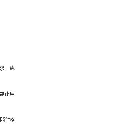
求。纵
是要让用
粗犷”格