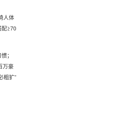
椅人体
配≥70
习惯；
百万豪
必粗犷”