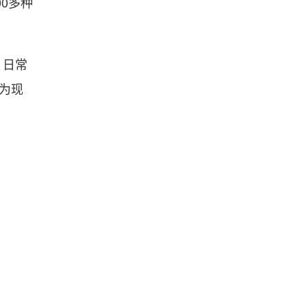
00多种
；日常
为现